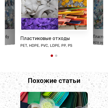
Пластик
ки бу
Пластиковые отходы
PETF, PET(P
PET, HDPE, PVC, LDPE, PP, PS
Похожие статьи